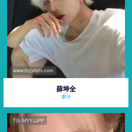
薛坤全
审计