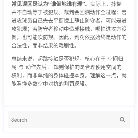
常见误区是认为“谁倒地谁有理”
。实际上，摔倒
并不自动等于被犯规。裁判会回溯动作全过程：若
进攻球员自己失去平衡撞上静止防守者，可能是进
攻犯规；若防守者移动中造成接触，哪怕进攻方没
倒，也可能吹防规。因此，判罚依据始终是动作的
合法性，而非结果的戏剧性。
总结来说，起跳接触是否犯规，核心在于“空间归
属”与“动作先后”。规则保护的是合理使用空间的
权利，而非单纯的身体碰撞本身。理解这一点，就
能看懂多数空中对抗的判罚逻辑。