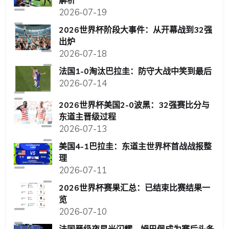
解析
2026-07-19
2026世界杯阶段大事件：从开幕战到32强
出炉
2026-07-18
法国1-0淘汰巴拉圭：防守大战中笑到最后
2026-07-14
2026世界杯美国2-0波黑：32强赛比分与
东道主晋级过程
2026-07-13
美国4-1巴拉圭：东道主世界杯首战战报整
理
2026-07-11
2026世界杯赛果汇总：已结束比赛结果一
览
2026-07-10