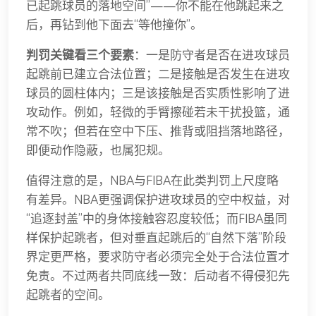
已起跳球员的落地空间”——你不能在他跳起来之
后，再钻到他下面去“等他撞你”。
判罚关键看三个要素
：一是防守者是否在进攻球员
起跳前已建立合法位置；二是接触是否发生在进攻
球员的圆柱体内；三是该接触是否实质性影响了进
攻动作。例如，轻微的手臂擦碰若未干扰投篮，通
常不吹；但若在空中下压、推背或阻挡落地路径，
即便动作隐蔽，也属犯规。
值得注意的是，NBA与FIBA在此类判罚上尺度略
有差异。NBA更强调保护进攻球员的空中权益，对
“追逐封盖”中的身体接触容忍度较低；而FIBA虽同
样保护起跳者，但对垂直起跳后的“自然下落”阶段
界定更严格，要求防守者必须完全处于合法位置才
免责。不过两者共同底线一致：后动者不得侵犯先
起跳者的空间。