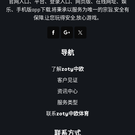
官网入口、平台、登录入口、网页版、在线网址、娱
乐、手机版app下载,将秉承以服务为唯一的宗旨,安全有
保障,让您玩得安全,放心游戏。
导航
了解
zoty中欧
客户见证
资讯中心
服务类型
联系
zoty中欧体育
联系方式