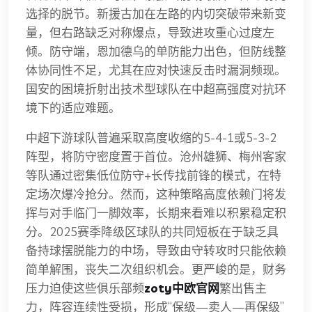
选择的脱节。新援古加在左路的内切突破带来新变
量，但右路缺乏对称爆点，导致进攻重心过度左
倾。防守端，恩加德乌的单防能力出色，但防线整
体协同性不足，尤其在应对快速反击时漏洞频现。
国安的困境折射出技术型球队在中超高强度对抗环
境下的适应难题。
中超下游球队普遍采取高度收缩的5-4-1或5-3-2
阵型，将防守密度置于首位。沧州雄狮、梅州客家
等队通过密集低位防守+长传找前锋的模式，在特
定场次爆冷抢分。然而，这种策略高度依赖门将发
挥与对手临门一脚效率，长期来看难以积累稳定积
分。2025赛季降级区球队的共同短板在于缺乏具
备持球摆脱能力的中场，导致由守转攻时只能依赖
简单解围，丧失二次组织机会。更严峻的是，财务
压力迫使这些俱乐部频
zoty中欧官网
繁出售主
力，阵容连续性受损，形成“保级—卖人—再保级”