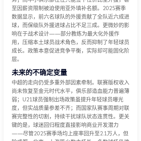
至因薪资限制被迫使用亚外填补名额。2025赛季
数据显示，前六名球队的外援贡献了全队近六成进
球，而保级队外援进球占比不足三成。更微妙的影
响在于战术设计——部分教练为最大化外援作
用，压缩本土球员战术角色，反而抑制了年轻球员
成长。政策本意促进竞争平衡，实际却可能固化阶
层。
未来的不确定变量
中超的走向仍受多重外部因素牵制。联赛版权收入
尚未恢复至金元时代水平，俱乐部造血能力普遍薄
弱；U21球员强制出场政策虽提升年轻球员曝光
度，但实战质量参差不齐；而国家队赛事周期对联
赛完整性的切割，持续干扰球队状态连贯性。更关
键的是，球迷回归程度直接影响商业开发潜力
——尽管2025赛季场均上座率回升至2.1万人，但