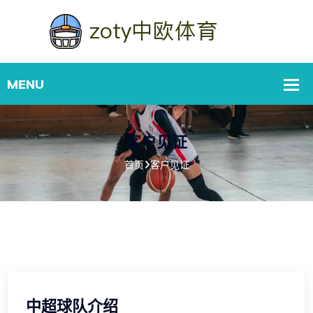
客户见证
首页
客户见证
中超球队介绍