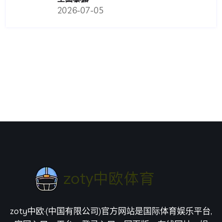
2026-07-05
zoty中欧·(中国有限公司)官方网站是国际体育娱乐平台,