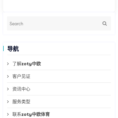
导航
了解
zoty中欧
客户见证
资讯中心
服务类型
联系
zoty中欧体育