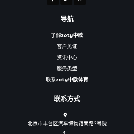
导航
了解
zoty中欧
客户见证
资讯中心
服务类型
联系
zoty中欧体育
联系方式
北京市丰台区汽车博物馆南路3号院