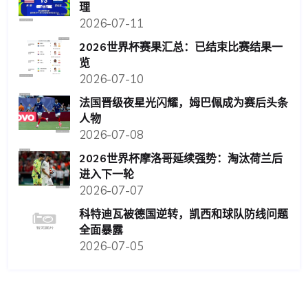
理
2026-07-11
2026世界杯赛果汇总：已结束比赛结果一
览
2026-07-10
法国晋级夜星光闪耀，姆巴佩成为赛后头条
人物
2026-07-08
2026世界杯摩洛哥延续强势：淘汰荷兰后
进入下一轮
2026-07-07
科特迪瓦被德国逆转，凯西和球队防线问题
全面暴露
2026-07-05