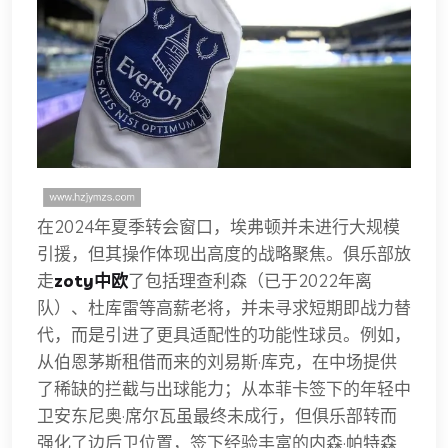
在2024年夏季转会窗口，埃弗顿并未进行大规模
引援，但其操作体现出高度的战略聚焦。俱乐部放
走
zoty中欧
了包括理查利森（已于2022年离
队）、杜库雷等高薪老将，并未寻求短期即战力替
代，而是引进了更具适配性的功能性球员。例如，
从伯恩茅斯租借而来的刘易斯·库克，在中场提供
了稀缺的拦截与出球能力；从本菲卡签下的年轻中
卫安东尼奥·席尔瓦虽最终未成行，但俱乐部转而
强化了边后卫位置，签下经验丰富的内森·帕特森