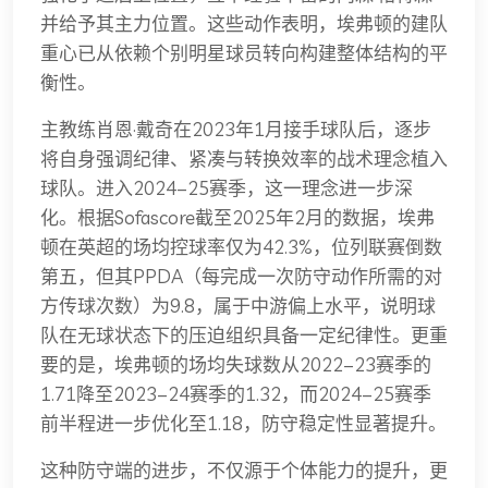
并给予其主力位置。这些动作表明，埃弗顿的建队
重心已从依赖个别明星球员转向构建整体结构的平
衡性。
主教练肖恩·戴奇在2023年1月接手球队后，逐步
将自身强调纪律、紧凑与转换效率的战术理念植入
球队。进入2024–25赛季，这一理念进一步深
化。根据Sofascore截至2025年2月的数据，埃弗
顿在英超的场均控球率仅为42.3%，位列联赛倒数
第五，但其PPDA（每完成一次防守动作所需的对
方传球次数）为9.8，属于中游偏上水平，说明球
队在无球状态下的压迫组织具备一定纪律性。更重
要的是，埃弗顿的场均失球数从2022–23赛季的
1.71降至2023–24赛季的1.32，而2024–25赛季
前半程进一步优化至1.18，防守稳定性显著提升。
这种防守端的进步，不仅源于个体能力的提升，更