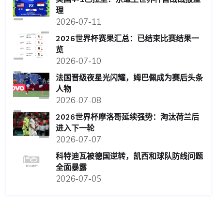
理
2026-07-11
2026世界杯赛果汇总：已结束比赛结果一
览
2026-07-10
法国晋级夜星光闪耀，姆巴佩成为赛后头条
人物
2026-07-08
2026世界杯摩洛哥延续强势：淘汰荷兰后
进入下一轮
2026-07-07
科特迪瓦被德国逆转，凯西和球队防线问题
全面暴露
2026-07-05