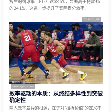
拆后的罚球率（FTr）达38.5%，显著高于特雷·杨
的24.1%，这进一步提升了实际得分效率。
效率驱动的本质：从终结多样性到突破
确定性
两人效率差异的根源，在于对“挡拆价值”的定义不