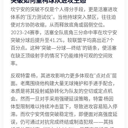
突破如何重构球队进攻生态
坎宁安的突破不仅是个人得分手段，更是活塞进攻
体系的“压力测试仪”。当他持球突入禁区，往往迫
使对方协防收缩，从而释放底角或弱侧空位。
2023-24赛季，活塞全队底角三分命中率在坎宁安
突破分球后提升至41.2%，较联盟平均高出近7个
百分点。这种“突破—分球—终结”的链条，使活塞
在缺乏顶级射手的情况下仍能维持可观的空间效
率。
反观特雷·杨，其进攻影响力更多体现在“点对点”层
面。老鹰围绕他构建大量无球掩护和手递手配合，
本质是将其投射威胁转化为队友的空切或定点机
会。然而一旦对手采用强硬延误策略，特雷·杨因
体型限制难以持续冲击篮下，导致进攻容易陷入停
滞。而坎宁安凭借突破稳定性，即便面对高强度延
误，仍可通过对抗完成终结或制造犯规——其挡