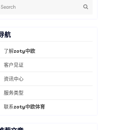
导航
了解
zoty中欧
客户见证
资讯中心
服务类型
联系
zoty中欧体育