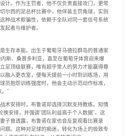
设计。作为主罚者，他不仅负责直接攻门，更常
切尔西的足总杯比赛中，他佯装主罚角球，实则
这种战术欺骗性，依赖于全队对同一套信号系统
发起者与维护者。
是生存本能。出生于葡萄牙马德拉群岛的普通家
迪内斯、桑普多利亚，直至在葡萄牙体育迎来爆
立足顶级联赛，唯有超乎常人的努力才能赢得尊
以融入更衣室，便每天提前一小时到训练场，用
球员抱怨训练强度时，他会主动示范动作标准，
。”
格的战术安排时，布鲁诺却选择沉默支持教练。知情
轮换安排，并强调“团队利益高于个人数据”。这
妻子曾透露，布鲁诺在家也会反复观看比赛录
问题。这种对足球的痴迷，转化为场上的极致专