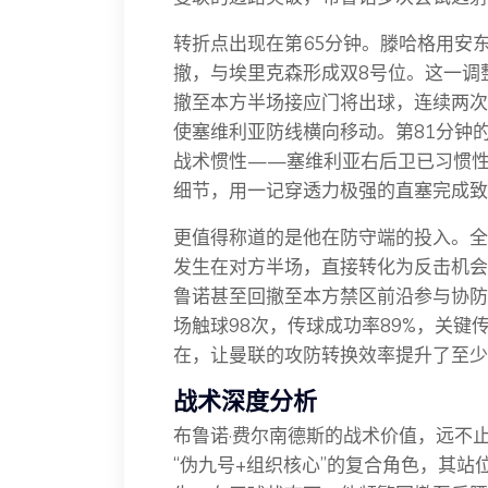
转折点出现在第65分钟。滕哈格用安东
撤，与埃里克森形成双8号位。这一调
撤至本方半场接应门将出球，连续两次
使塞维利亚防线横向移动。第81分钟
战术惯性——塞维利亚右后卫已习惯
细节，用一记穿透力极强的直塞完成致
更值得称道的是他在防守端的投入。全
发生在对方半场，直接转化为反击机会
鲁诺甚至回撤至本方禁区前沿参与协防
场触球98次，传球成功率89%，关
在，让曼联的攻防转换效率提升了至少
战术深度分析
布鲁诺·费尔南德斯的战术价值，远不
“伪九号+组织核心”的复合角色，其