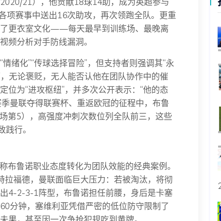
20/21），他贡献18球14助，成为英超参与
他在各项赛事中送出16次助攻，再次领跑全队。更重
塑了更衣室文化——每天最早到训练场、最晚离
视频分析对手防线漏洞。
情绪化”“传球选择冒险”，但支持者则强调其“永
然而，无论褒贬，无人能否认他在团队协作中的催
定位为“进攻枢纽”，并多次公开表示：“他的态
23赛季曼联夺得联赛杯、重返欧冠的征程中，布鲁
中场第5），高强度冲刺次数位列全队前三，这些
致践行。
，堪称布鲁诺职业态度转化为团队效能的经典案例。
老特拉福德，曼联面临巨大压力：若被淘汰，将彻
4-2-3-1阵型，布鲁诺担任前腰，身后是卡塞
60分钟，塞维利亚凭借严密的低位防守限制了
未果，甚至因一次争抢犯规吃到黄牌。