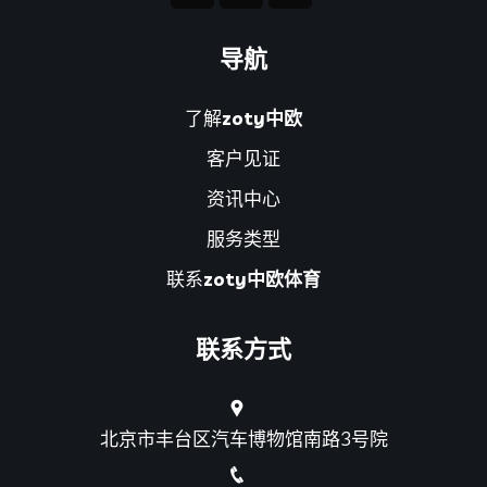
导航
了解
zoty中欧
客户见证
资讯中心
服务类型
联系
zoty中欧体育
联系方式
北京市丰台区汽车博物馆南路3号院