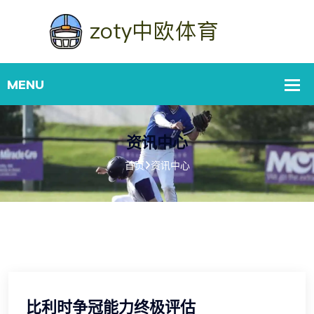
资讯中心
首页
资讯中心
比利时争冠能力终极评估