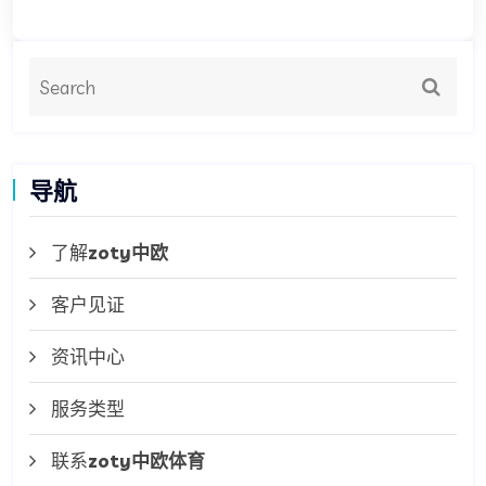
导航
了解
zoty中欧
客户见证
资讯中心
服务类型
联系
zoty中欧体育