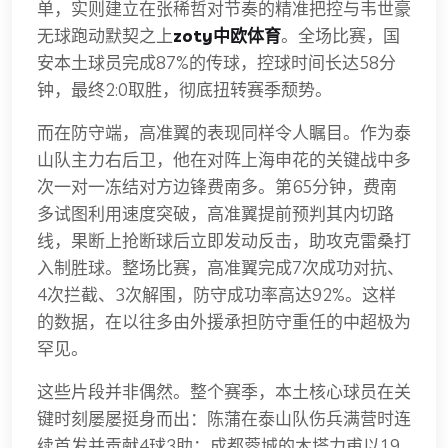
单，实则建立在张稀哲对节奏的精准把控与韦世豪
无球跑动默契之上
zoty中欧体育
。全场比赛，国
安本土球员完成87%的传球，控球时间长达58分
钟，最终2:0取胜，彻底扭转赛季颓势。
而在防守端，高准翼的表现同样令人瞩目。作为泰
山队主力右后卫，他在对阵上海申花的关键战中多
次一对一冻结对方边锋费南多。第65分钟，费南
多试图利用速度突破，高准翼提前预判其内切路
线，果断上抢断球后立即发动反击，助攻克雷桑打
入制胜球。整场比赛，高准翼完成7次成功对抗、
4次拦截、3次解围，防守成功率高达92%。这样
的数据，在以往多由外援承担防守重任的中超极为
罕见。
这些片段并非偶然。整个赛季，本土核心球员在关
键时刻屡屡挺身而出：陈蒲在泰山队伤兵满营时连
续首发并贡献4球3助；成都蓉城的木塔力甫以19