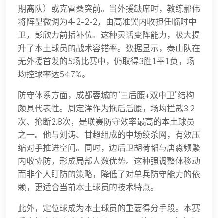
期离队）或克雷桑突前。当外援缺席时，教练郝伟
将阵型微调为4-2-2-2，由高准翼内收担任临时中
卫，彭欣力前插补位。这种灵活变阵能力，极大提
升了本土球员的战术容错率。数据显示，泰山队在
无外援首发的5场比赛中，仍取得3胜1平1负，场
均控球率达54.7%。
防守体系方面，成都蓉城的“三后腰+双中卫”结构
颇具代表性。周定洋作为拖后后腰，场均拦截3.2
次、抢断2.8次，是联赛防守效率最高的本土球员
之一。他与刘涛、甘超组成的中场绞杀网，有效压
缩对手推进空间。同时，边后卫胡荷韬与唐淼频繁
内收协防，形成局部人数优势。这种强调整体移动
而非个人盯防的策略，降低了对单兵防守能力的依
赖，更适合当前本土球员的技术特点。
此外，定位球成为本土球员的重要得分手段。本赛