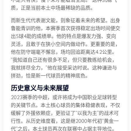
质，正是当前本土中场最稀缺的品质。
而新生代代表谢文能，则象征着未来的希望。出身
鲁能青训的他，本赛季首次获得稳定出场时间便交
出5球4助的成绩单。他的特点是爆发力强、变向
灵活，且敢于在狭小空间内做动作。更重要的是，
他在防守端毫不懈怠，场均回追距离达4.2公里。
“我知道自己还有很多不足，但只要教练给机会，
我就拼尽全力，”他在接受采访时说。这种谦逊与
拼劲，恰是新一代球员的精神底色。
历史意义与未来展望
2023赛季的中超，或许将成为中国职业足球转型
的关键节点。本土核心球员的集体稳健表现，不仅
缓解了外援依赖症，更验证了“以我为主”的战术可
行性。从历史维度看，这是继2000年代初“黄金一
代”之后，本土球员再次在联赛中占据主导地位。