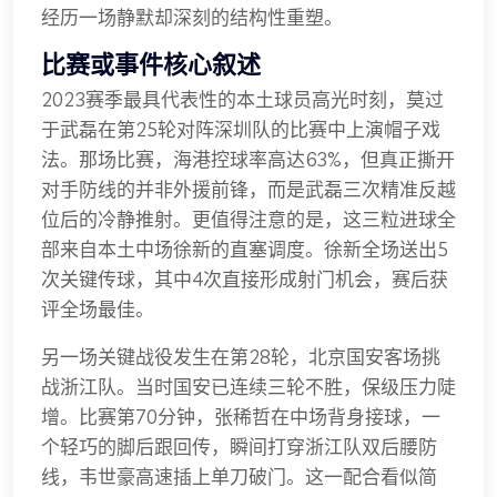
经历一场静默却深刻的结构性重塑。
比赛或事件核心叙述
2023赛季最具代表性的本土球员高光时刻，莫过
于武磊在第25轮对阵深圳队的比赛中上演帽子戏
法。那场比赛，海港控球率高达63%，但真正撕开
对手防线的并非外援前锋，而是武磊三次精准反越
位后的冷静推射。更值得注意的是，这三粒进球全
部来自本土中场徐新的直塞调度。徐新全场送出5
次关键传球，其中4次直接形成射门机会，赛后获
评全场最佳。
另一场关键战役发生在第28轮，北京国安客场挑
战浙江队。当时国安已连续三轮不胜，保级压力陡
增。比赛第70分钟，张稀哲在中场背身接球，一
个轻巧的脚后跟回传，瞬间打穿浙江队双后腰防
线，韦世豪高速插上单刀破门。这一配合看似简