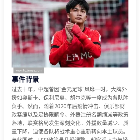
事件背景
过去十年，中超曾因“金元足球”风靡一时，大牌外
援如奥斯卡、保利尼奥、胡尔克等一度成为各队胜
负手。然而，随着2020年后疫情冲击、俱乐部财
政紧缩以及足协限薪令、外援注册名额缩减等政策
落地，联赛格局发生深刻变化。外援数量减少、质
量下降，迫使各队将战术重心重新转向本土球员。
与此同时，U23政策虽几经调整，却客观上为年轻